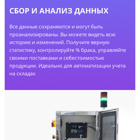
СБОР И АНАЛИЗ ДАННЫХ
Все данные сохраняются и могут быть
проанализированы. Вы можете видеть всю
историю и изменений. Получите верную
статистику, контролируйте % брака, управляйте
своими поставками и себестоимостью
продукции. Идеально для автоматизации учета
на складах